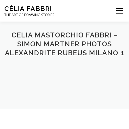
Aller
CÉLIA FABBRI
au
Menu
contenu
THE ART OF DRAWING STORIES
PROJETS POUR LA JOAILLERIE
CELIA MASTORCHIO FABBRI –
SIMON MARTNER PHOTOS
ALEXANDRITE RUBEUS MILANO 1
MODÈLE MAINS
OEUVRES D’ART
A PROPOS / CONTACT