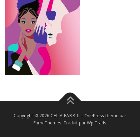
Copyright © 2026 CÉLIA FABBRI
–
OnePress
thème par
FameThemes. Traduit par Wp Trads.