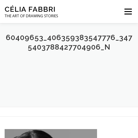
Aller
CÉLIA FABBRI
au
Menu
contenu
THE ART OF DRAWING STORIES
PROJETS POUR LA JOAILLERIE
60409653_406359383547776_347
5403788427704906_N
MODÈLE MAINS
OEUVRES D’ART
A PROPOS / CONTACT