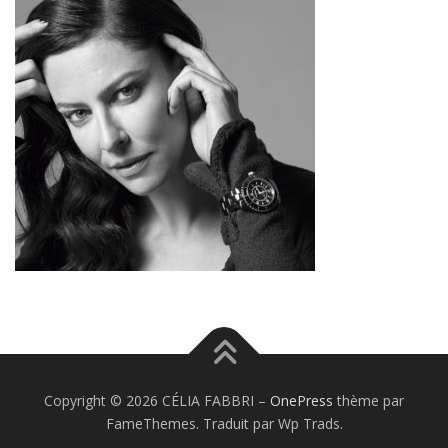
Copyright © 2026 CÉLIA FABBRI
–
OnePress
thème par
FameThemes. Traduit par Wp Trads.