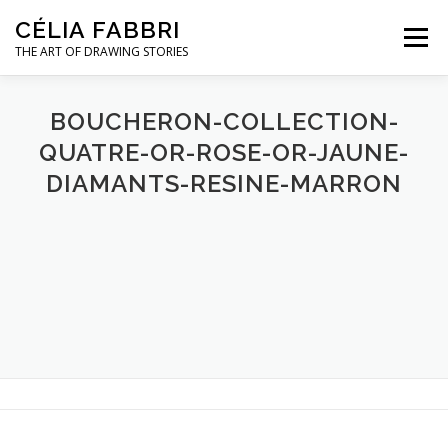
Aller
CÉLIA FABBRI
au
Menu
contenu
THE ART OF DRAWING STORIES
PROJETS POUR LA JOAILLERIE
BOUCHERON-COLLECTION-
QUATRE-OR-ROSE-OR-JAUNE-
DIAMANTS-RESINE-MARRON
MODÈLE MAINS
OEUVRES D’ART
A PROPOS / CONTACT