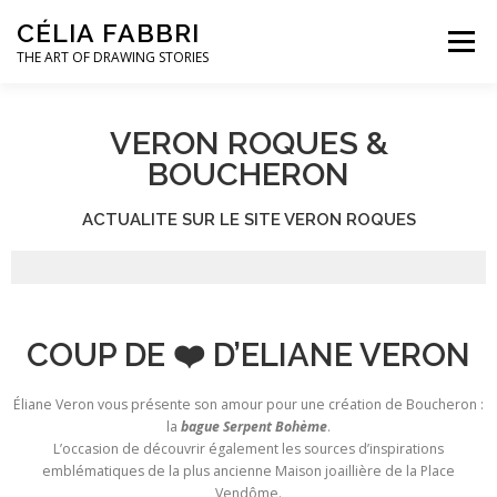
CÉLIA FABBRI
Menu
THE ART OF DRAWING STORIES
PROJETS POUR LA JOAILLERIE
VERON ROQUES &
BOUCHERON
MODÈLE MAINS
OEUVRES D’ART
ACTUALITE SUR LE SITE VERON ROQUES
A PROPOS / CONTACT
COUP DE ❤️ D’ELIANE VERON
Éliane Veron vous présente son amour pour une création de Boucheron :
la
bague Serpent Bohème
.
L’occasion de découvrir également les sources d’inspirations
emblématiques de la plus ancienne Maison joaillière de la Place
Vendôme.