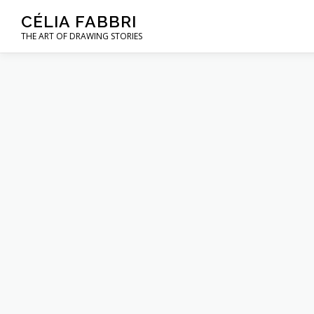
Aller
CÉLIA FABBRI
au
THE ART OF DRAWING STORIES
contenu