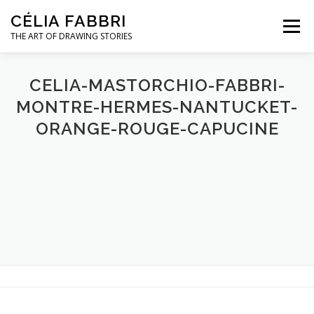
Aller
CÉLIA FABBRI
au
Menu
contenu
THE ART OF DRAWING STORIES
PROJETS POUR LA JOAILLERIE
CELIA-MASTORCHIO-FABBRI-
MONTRE-HERMES-NANTUCKET-
ORANGE-ROUGE-CAPUCINE
MODÈLE MAINS
OEUVRES D’ART
A PROPOS / CONTACT