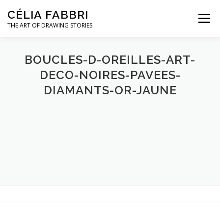
Aller
CÉLIA FABBRI
au
Menu
contenu
THE ART OF DRAWING STORIES
PROJETS POUR LA JOAILLERIE
BOUCLES-D-OREILLES-ART-
DECO-NOIRES-PAVEES-
DIAMANTS-OR-JAUNE
MODÈLE MAINS
OEUVRES D’ART
A PROPOS / CONTACT