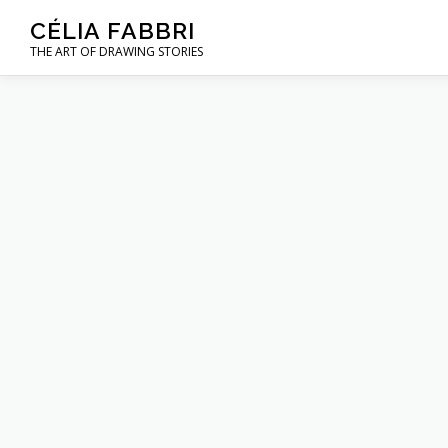
Aller
CÉLIA FABBRI
au
THE ART OF DRAWING STORIES
contenu