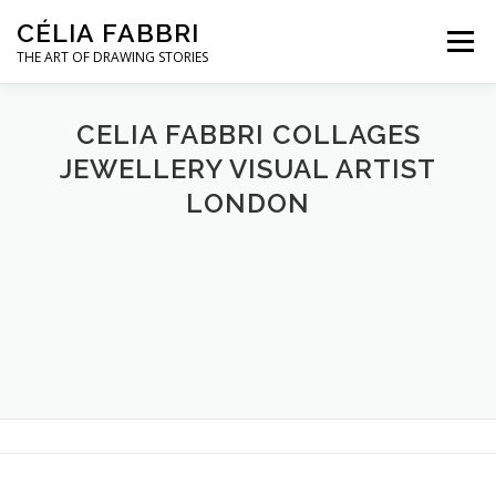
Aller
CÉLIA FABBRI
au
Menu
contenu
THE ART OF DRAWING STORIES
PROJETS POUR LA JOAILLERIE
CELIA FABBRI COLLAGES
JEWELLERY VISUAL ARTIST
LONDON
MODÈLE MAINS
OEUVRES D’ART
A PROPOS / CONTACT