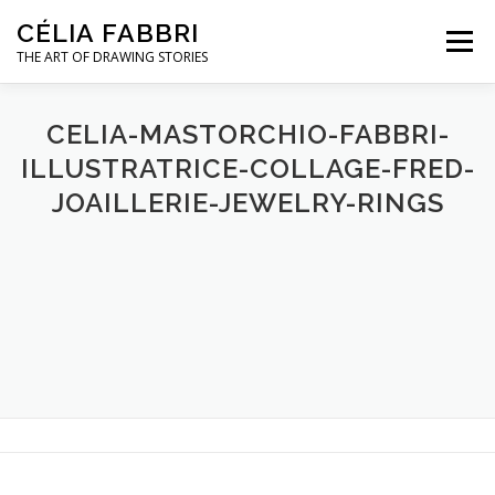
Aller
CÉLIA FABBRI
au
Menu
contenu
THE ART OF DRAWING STORIES
PROJETS POUR LA JOAILLERIE
CELIA-MASTORCHIO-FABBRI-
ILLUSTRATRICE-COLLAGE-FRED-
JOAILLERIE-JEWELRY-RINGS
MODÈLE MAINS
OEUVRES D’ART
A PROPOS / CONTACT