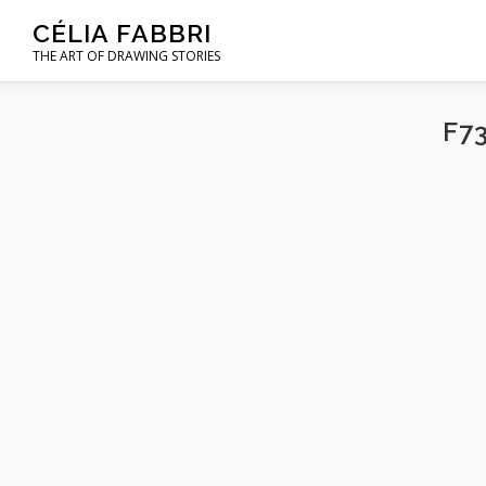
Aller
CÉLIA FABBRI
au
THE ART OF DRAWING STORIES
contenu
F7