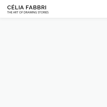
Aller
CÉLIA FABBRI
au
THE ART OF DRAWING STORIES
contenu