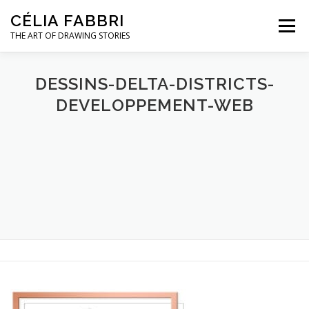
Aller
CÉLIA FABBRI
au
Menu
contenu
THE ART OF DRAWING STORIES
PROJETS POUR LA JOAILLERIE
DESSINS-DELTA-DISTRICTS-
DEVELOPPEMENT-WEB
MODÈLE MAINS
OEUVRES D’ART
A PROPOS / CONTACT