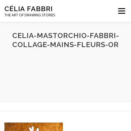
Aller
CÉLIA FABBRI
au
Menu
contenu
THE ART OF DRAWING STORIES
PROJETS POUR LA JOAILLERIE
CELIA-MASTORCHIO-FABBRI-
COLLAGE-MAINS-FLEURS-OR
MODÈLE MAINS
OEUVRES D’ART
A PROPOS / CONTACT