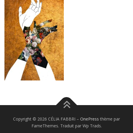
Copyright © 2026 CÉLIA FABBRI
–
OnePress
thème par
FameThemes. Traduit par Wp Trads.