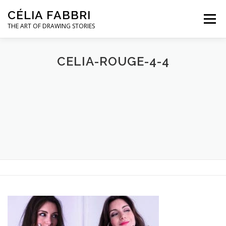
Aller
CÉLIA FABBRI
au
Menu
contenu
THE ART OF DRAWING STORIES
PROJETS POUR LA JOAILLERIE
CELIA-ROUGE-4-4
MODÈLE MAINS
OEUVRES D’ART
A PROPOS / CONTACT