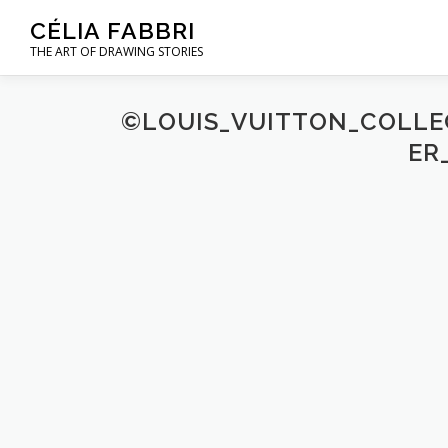
Aller
CÉLIA FABBRI
au
THE ART OF DRAWING STORIES
contenu
©LOUIS_VUITTON_COLLEC
ER